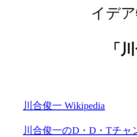
イデア特
「川
川合俊一 Wikipedia
川合俊一のD・D・Tチャンネ