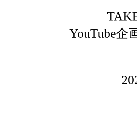
TAK
YouTub
2